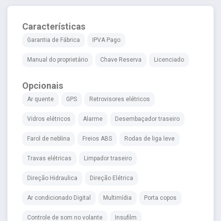
Características
Garantia de Fábrica
IPVA Pago
Manual do proprietário
Chave Reserva
Licenciado
Opcionais
Ar quente
GPS
Retrovisores elétricos
Vidros elétricos
Alarme
Desembaçador traseiro
Farol de neblina
Freios ABS
Rodas de liga leve
Travas elétricas
Limpador traseiro
Direção Hidraulica
Direção Elétrica
Ar condicionado Digital
Multimídia
Porta copos
Controle de som no volante
Insufilm