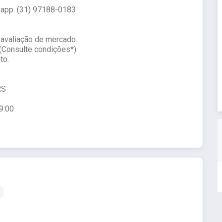
sapp :(31) 97188-0183
 avaliação de mercado.
 (Consulte condições*)
to.
RS
9:00