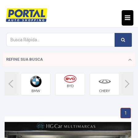
REFINE SUA BUSCA
BYD
UDI
BMW
CHERY
CHEV
1